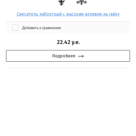
Найти
Смеситель набортный с высоким изливом на гайку
Добавить к сравнению
22.42
y.e.
прием звонков с 09:00-21:00
Подробнее
+7 (812) 988-00-88
+7 (904) 633-09-17
Санкт-Петербург, ул.
Магнитогорская, д. 11, оф. 705