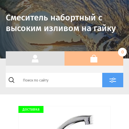
Производитель:
Смеситель набортный с
Выберите...
высоким изливом на гайку
Доставка:
Выберите...
0
Новинка:
Выберите...
Спецпредложение:
Выберите...
доставка
Результатов на странице:
5