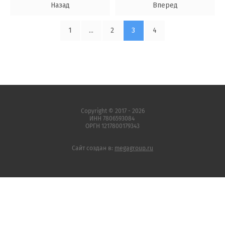
Назад
Вперед
1
...
2
3
4
Copyright © 2017 - 2026
ИНН 7806593084
ОРГН 1217800179343
Сайт создан в:
megagroup.ru